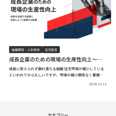
組織開発・人財育成
住宅経営
成長企業のための現場の生産性向上～成
長を加速する企業の組織と成長によって
成長に耐えられず崩れ落ちる組織 住宅市場が縮小している
崩壊する組織～（前編）
といわれてから久しいですが、市場の縮小関係なく業績を
伸ばし続けている企業はどのエリアにも存在します。 コン
2018.12.11
サルティングの仕事に携わっていると、日本全国のトップビ
ルダー […]
カテゴリー