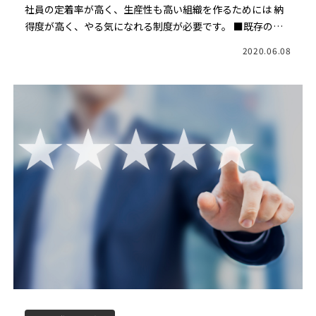
る人事評価制度に作りかえる ーvol.3ー
社員の定着率が高く、生産性も高い組織を作るためには 納
得度が高く、やる気になれる制度が必要です。 ■既存の評
価制度にはそれぞれ欠点があった 他にも、住宅業界では、
2020.06.08
何を評価するかが不明確であるため、努力していない人や
成果を […]