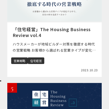
「住宅経営」The Housing Business
Review vol.4
ハウスメーカーが地域ビルダー対策を徹底する時代
の営業戦略 お客様から選ばれる営業タイプが変化す
る中で、自社の何を見直すべきか？ ■競合環境が大
営業戦略
住宅経営
きく変化しており、営業戦略見直しの必要性が高ま
っている 住宅業界における原価高 […]
2023.10.23
5