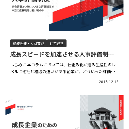
組織開発・人財育成
住宅経営
成長スピードを加速させる人事評価制度
～歩合評価というシンプルな評価制度で
はじめに 本コラムにおいては、仕組み化が進み生産性のレ
本当に成長戦略は描けるのか〜（前編）
ベルに他社と格段の違いがある企業が、どういった評価制
度を導入し、組織づくりをしているのかに焦点を当てまし
2018.12.15
た。 多くの住宅会社様が導入されている歩合制度は、シン
プルでか […]