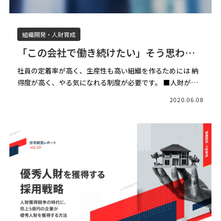
組織開発・人財育成
「この会社で働き続けたい」そう思わせ
る人事評価制度に作りかえる ーvol.1ー
社員の定着率が高く、生産性も高い組織を作るためには 納
得度が高く、やる気になれる制度が必要です。 ■人財が流
動化する時代こそエンゲージメントが重要 社内の人事制度
2020.06.08
や評価制度を作る際には「社員のエ ンゲージメントが重
要」と […]