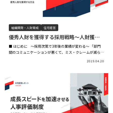
組織開発・人財育成
住宅経営
優秀人財を獲得する採用戦略～人財獲得
競争の時代に売上5億円の企業が優秀人財
■ はじめに ～採用次第で3年後の業績が変わる～ 「部門
を獲得する方法〜（前編）
間のコミュニケーションが悪くて、ミス・クレームが減ら
ず、利益が安定しない」 「営業マンによって、受注棟数の
2019.04.20
ばらつきが多く、売上が伸びない」 「会議が長い割には何
も決 […]