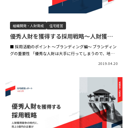
組織開発・人財育成
住宅経営
優秀人財を獲得する採用戦略～人財獲得
競争の時代に売上5億円の企業が優秀人財
■ 採用活動のポイント ～ブランディング編～ ブランディン
を獲得する方法〜（後編）
グの重要性 「優秀な人財は大手に行ってしまうので、地方
の中小企業が優秀な人財を採用するのは難しいのでは？」
2019.04.20
多くの中小企業の経営者様がこのようなお考えをお持ちの
よ […]