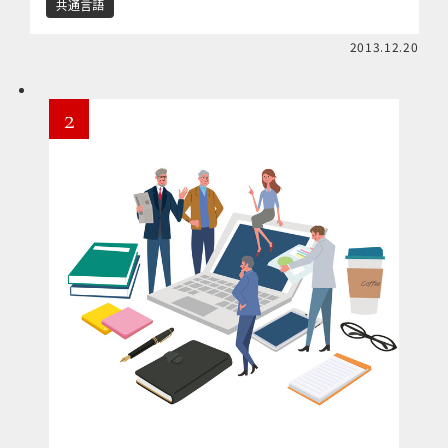
共通言語
バイスやそのアドバイスする場を指す。 […]
2013.12.20
2