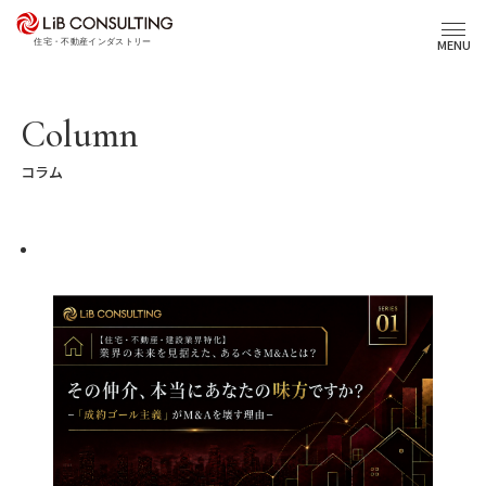
PICK UP
プロジェクト事例
MENU
サービス
Column
コラム
エキスパート
トピックス
事業本部理念
会社概要
03-6281-9596