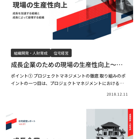
組織開発・人財育成
住宅経営
成長企業のための現場の生産性向上～成
長を加速する企業の組織と成長によって
ポイント① プロジェクトマネジメントの徹底 取り組みのポ
崩壊する組織～（後編）
イントの一つ目は、プロジェクトマネジメントにおける重
点ポイントをきちんとおさえる事です。住宅会社は案件ごと
2018.12.11
の違いはあるとは言え、基本的にはプランを描き、仕様を決
め、 […]