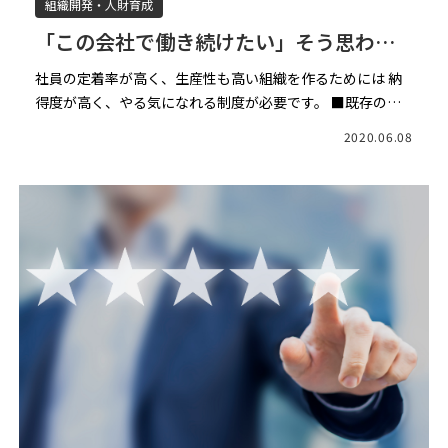
組織開発・人財育成
「この会社で働き続けたい」そう思わせ
る人事評価制度に作りかえる ーvol.2ー
社員の定着率が高く、生産性も高い組織を作るためには 納
得度が高く、やる気になれる制度が必要です。 ■既存の評
価制度にはそれぞれ欠点があった もう少し踏み込んで考え
2020.06.08
てみましょう。 評価制度は、情熱や意欲、能力、成果など
を評 […]