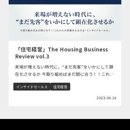
「住宅経営」The Housing Business
Review vol.3
来場が増えない時代に、“まだ先客”をいかにして顕
在化させるか 今取り組めばまだ間に合う！！これか
らの業績を左右する「インサイドセールス」 ■イン
インサイドセールス
住宅経営
サイドセールス活動の重要度はどんどん高まってい
る 住宅購入検討客は、コロナ禍 […]
2023.04.14