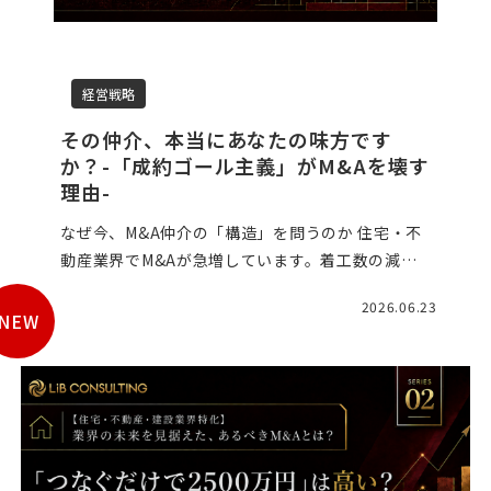
資料請求
最新セミナー
お問い合わせ
経営戦略
その仲介、本当にあなたの味方です
か？-「成約ゴール主義」がM&Aを壊す
理由-
なぜ今、M&A仲介の「構造」を問うのか 住宅・不
動産業界でM&Aが急増しています。着工数の減
少、経営者の高齢化、そして業界再編の波。こう
2026.06.23
した背景の中で、M&A仲介会社からの営業電話を
NEW
受けたことがあ […]