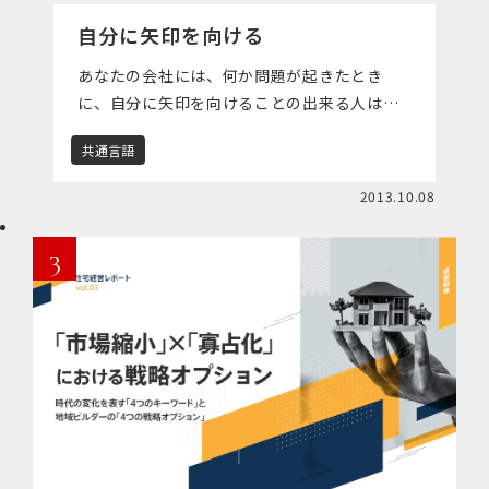
自分に矢印を向ける
あなたの会社には、何か問題が起きたとき
に、自分に矢印を向けることの出来る人はど
れだけいるだろうか。 ２つのケースで、どち
共通言語
らに近いか振り返ってみてほしい。 -------
----- […]
2013.10.08
3