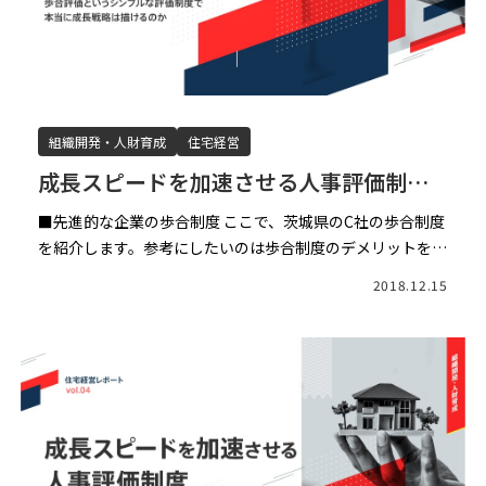
組織開発・人財育成
住宅経営
成長スピードを加速させる人事評価制度
～歩合評価というシンプルな評価制度で
■先進的な企業の歩合制度 ここで、茨城県のC社の歩合制度
本当に成長戦略は描けるのか〜（後編）
を紹介します。参考にしたいのは歩合制度のデメリットをど
う解決するか、また、企業の仕組み化の度合いに応じて、歩
2018.12.15
合が適切に設定される仕組みをどう構築するかです。 C社は
[…]