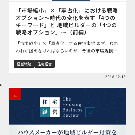
「市場縮小」×「寡占化」における戦略
オプション～時代の変化を表す「4つの
キーワード」と 地域ビルダーの「4つの
戦略オプション」～（前編）
「市場縮小」×「寡占化」する住宅市場 まず、われ
われが捉えなければならいのが、今後の市場規模の
変化です。さまざまな研究機関が今後の市場規模を
経営戦略
住宅経営
予測していますが、ある研究機関では、2030年には
新設住宅着工戸数には55万戸ま […]
2018.12.15
4