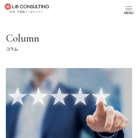
プロジェクト事例
MENU
サービス
Column
コラム
エキスパート
トピックス
事業本部理念
会社概要
03-6281-9596