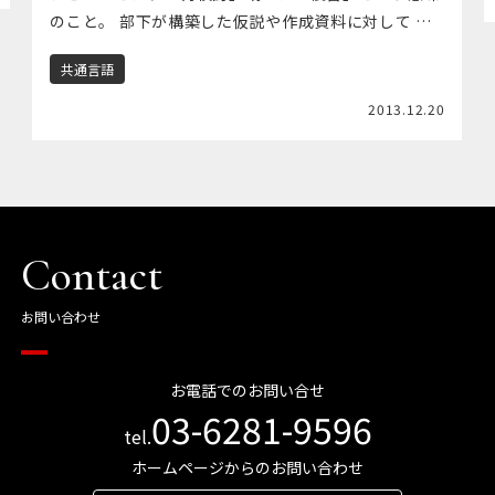
のこと。 部下が構築した仮説や作成資料に対して 成
果到達＝成果を創出するために、 上司が行うアドバイ
共通言語
スやそのアドバイスする場を指す。 &nbsp […]
2013.12.20
Contact
お問い合わせ
お電話でのお問い合せ
03-6281-9596
tel.
ホームページからのお問い合わせ