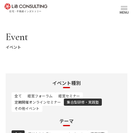
プロジェクト事例
MENU
サービス
Event
イベント
エキスパート
トピックス
イベント種別
事業本部理念
全て
経営フォーラム
経営セミナー
定期開催オンラインセミナー
集合型研修・実践塾
その他イベント
会社概要
03-6281-9596
テーマ