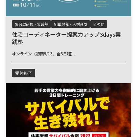
集合型研修・実践塾
組織開発・人材育成
その他
住宅コーディネーター提案力アップ3days実
践塾
オンライン（初回9/13、全3日程）
受付終了