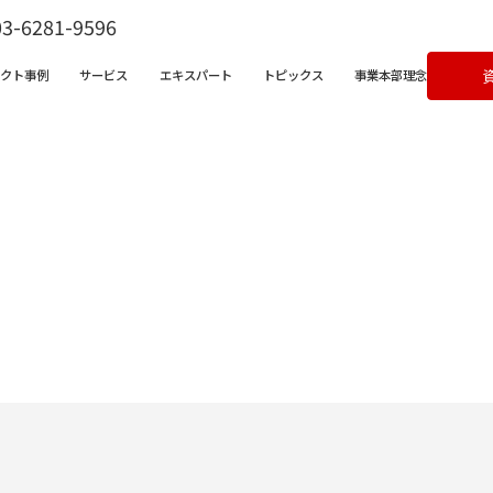
03-6281-9596
ェクト事例
サービス
エキスパート
トピックス
事業本部理念
ビス一覧
営支援サービス
宅不動産チャンネル
クライアントボイス
X支援サービス
ラム
成果事例
ンバサダークラウド
&Aコンサルティングサービス