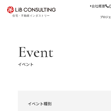
会社概要
プロジェクト事例
プロジ
サービス
エキスパート
プロジェクト事例
サービス
トピックス
Event
Case Study
Service
Topics
トピックス
サー
イベント
経
事業本部理念
住
D
コ
ア
M
会社概要
03-6281-9596
イベント種別