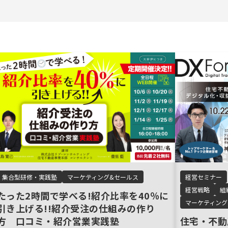
集合型研修・実践塾
マーケティング&セールス
経営セミナー
経営戦略
組
たった2時間で学べる!紹介比率を40％に
マーケティング
引き上げる!!紹介受注の仕組みの作り
方 口コミ・紹介営業実践塾
住宅・不動