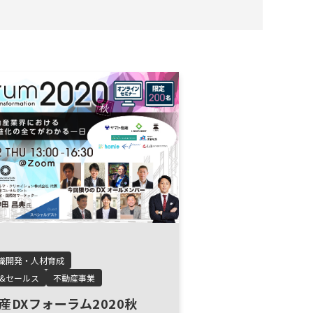
織開発・人材育成
&セールス
不動産事業
産DXフォーラム2020秋