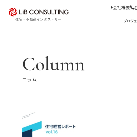
会社概要
プロジェクト事例
プロジ
サービス
エキスパート
プロジェクト事例
サービス
トピックス
Column
Case Study
Service
Topics
トピックス
サー
コラム
経
事業本部理念
住
D
コ
ア
M
会社概要
03-6281-9596