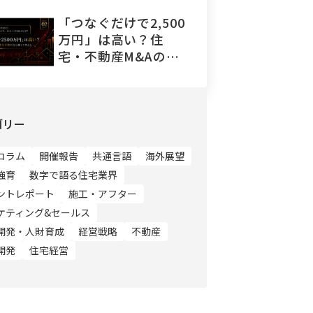
「つなぐだけで2,500
万円」は高い？住
宅・不動産M&Aの仲
介手数料を分解して
考える
ゴリー
コラム
開催報告
共通言語
海外展望
強育
数字で語る住宅業界
ントレポート
施工・アフター
ケティング&セールス
開発・人財育成
経営戦略
不動産
開発
住宅経営