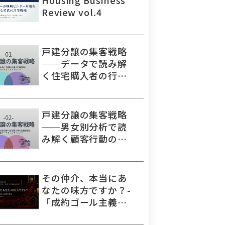
Housing Business
Review vol.4
戸建分譲の集客戦略
──データで読み解
く住宅購入者の行動
変容と最新マーケテ
ィングトレンド
戸建分譲の集客戦略
──男女別分析で読
み解く顧客行動の変
化とビジネス活用の
ヒント
その仲介、本当にあ
なたの味方ですか？-
「成約ゴール主義」
がM&Aを壊す理由-