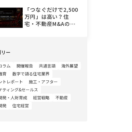
「つなぐだけで2,500
万円」は高い？住
宅・不動産M&Aの仲
介手数料を分解して
考える
ゴリー
コラム
開催報告
共通言語
海外展望
強育
数字で語る住宅業界
ントレポート
施工・アフター
ケティング&セールス
開発・人財育成
経営戦略
不動産
開発
住宅経営