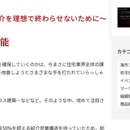
紹介を理想で終わらせないために～
機能
カテ
を確保していくのかは、今まさに住宅業界全体の課
海外
を改善しようとさまざまな手を打たれていらっしゃ
若手
イベ
マー
組織
ウス建築…などなど。そのような中、改めて注目さ
商品
率
50%
を超える紹介営業構造を持っていたため、総