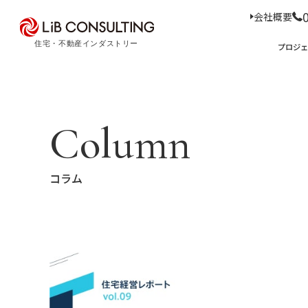
会社概要
プロジェクト事例
プロジ
サービス
エキスパート
プロジェクト事例
サービス
トピックス
Column
Case Study
Service
Topics
トピックス
サー
コラム
経
事業本部理念
住
D
コ
ア
M
会社概要
03-6281-9596