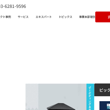
03-6281-9596
ェクト事例
サービス
エキスパート
トピックス
事業本部理念
ビス一覧
営支援サービス
宅不動産チャンネル
クライアントボイス
X支援サービス
ラム
成果事例
ンバサダークラウド
&Aコンサルティングサービス
ピッ