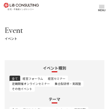
プロジェクト事例
MENU
サービス
Event
イベント
エキスパート
トピックス
イベント種別
事業本部理念
全て
経営フォーラム
経営セミナー
定期開催オンラインセミナー
集合型研修・実践塾
その他イベント
会社概要
03-6281-9596
テーマ