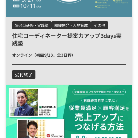
集合型研修・実践塾
組織開発・人材育成
その他
住宅コーディネーター提案力アップ3days実
践塾
オンライン（初回9/13、全3日程）
受付終了