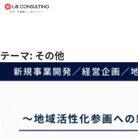
プロジェクト事例
サービス
エキスパート
テーマ: その他
トピックス
事業本部理念
会社概要
03-6281-9596