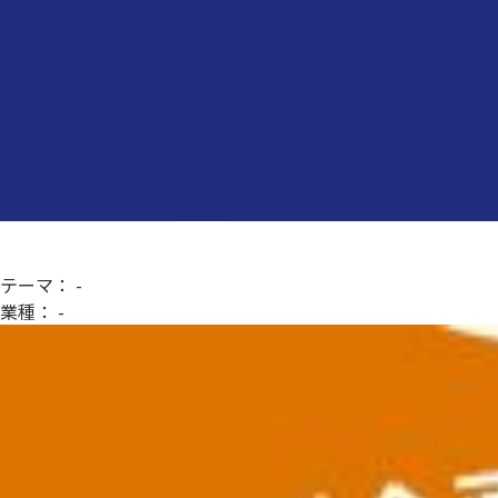
テーマ：
-
業種：
-