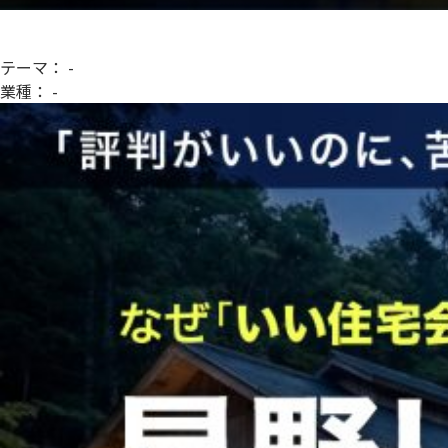
テーマ：
-
業種：
-