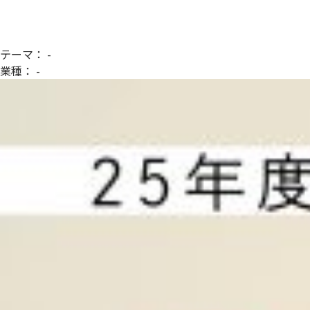
テーマ：
-
業種：
-