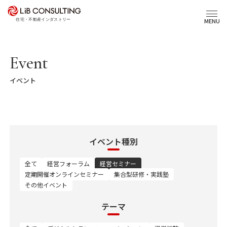
プロジェクト事例
MENU
サービス
Event
イベント
エキスパート
トピックス
イベント種別
事業本部理念
全て
経営フォーラム
経営セミナー
定期開催オンラインセミナー
集合型研修・実践塾
その他イベント
会社概要
03-6281-9596
テーマ