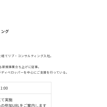
ィング
を経てリブ・コンサルティング入社。
る新規事業立ち上げに従事。
手ディベロッパーを中心にご支援を行っている。
1:00
にて実施
mの参加URLをご案内します