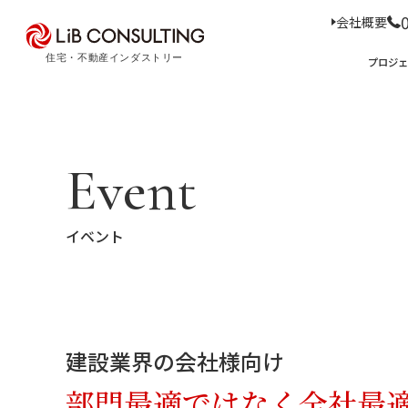
会社概要
プロジェクト事例
プロジ
サービス
エキスパート
プロジェクト事例
サービス
トピックス
Event
Case Study
Service
Topics
トピックス
サー
イベント
経
事業本部理念
住
D
コ
ア
M
会社概要
建設業界の会社様向け
03-6281-9596
部門最適ではなく全社最