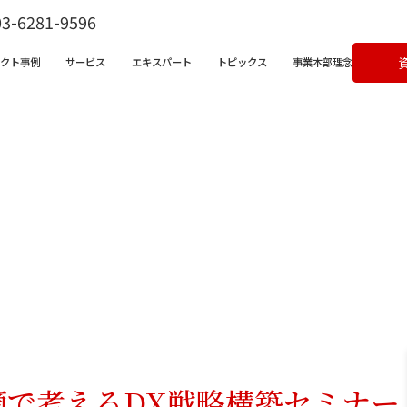
03-6281-9596
ェクト事例
サービス
エキスパート
トピックス
事業本部理念
ビス一覧
営支援サービス
宅不動産チャンネル
クライアントボイス
X支援サービス
ラム
成果事例
ンバサダークラウド
&Aコンサルティングサービス
適で考えるDX戦略構築セミナー