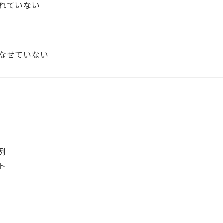
れていない
なせていない
例
ト