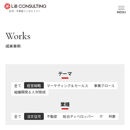
プロジェクト事例
MENU
サービス
Works
成果事例
エキスパート
トピックス
テーマ
事業本部理念
全て
経営戦略
マーケティング＆セールス
事業グロース
組織開発＆人材育成
業種
会社概要
03-6281-9596
全て
注文住宅
不動産
総合ディベロッパー
IT
林業