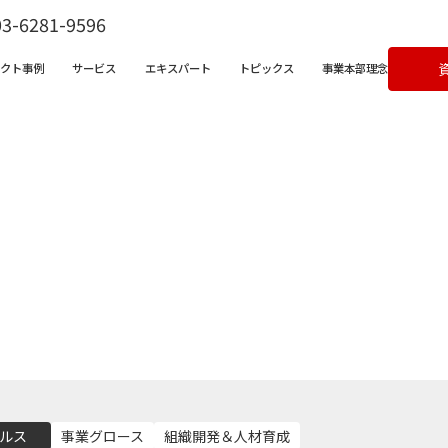
03-6281-9596
ェクト事例
サービス
エキスパート
トピックス
事業本部理念
ビス一覧
営支援サービス
宅不動産チャンネル
クライアントボイス
X支援サービス
ラム
成果事例
ンバサダークラウド
&Aコンサルティングサービス
ルス
事業グロース
組織開発＆人材育成