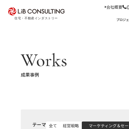
会社概要
プロジェクト事例
プロジ
サービス
エキスパート
プロジェクト事例
サービス
トピックス
Works
Case Study
Service
Topics
トピックス
サー
成果事例
経
事業本部理念
住
D
コ
ア
M
会社概要
03-6281-9596
テーマ
全て
経営戦略
マーケティング＆セー