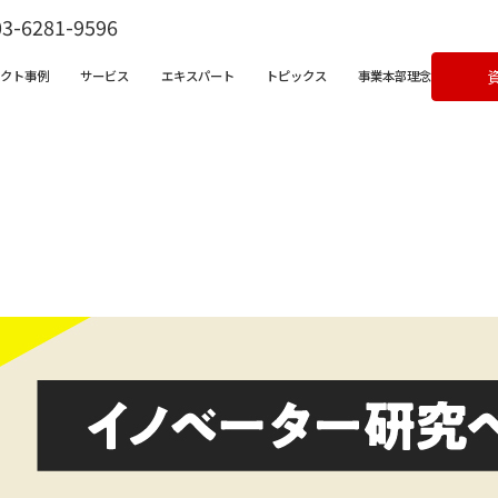
03-6281-9596
ェクト事例
サービス
エキスパート
トピックス
事業本部理念
ビス一覧
営支援サービス
宅不動産チャンネル
クライアントボイス
X支援サービス
ラム
成果事例
ンバサダークラウド
&Aコンサルティングサービス