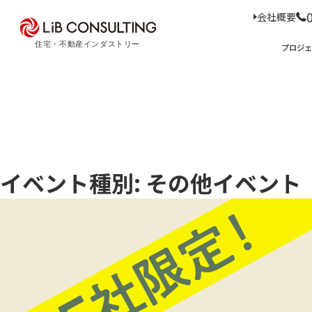
会社概要
プロジェクト事例
プロジ
サービス
エキスパート
プロジェクト事例
サービス
トピックス
Case Study
Service
Topics
トピックス
イベント種別: その他イベント
サー
経
事業本部理念
住
D
コ
ア
M
会社概要
03-6281-9596