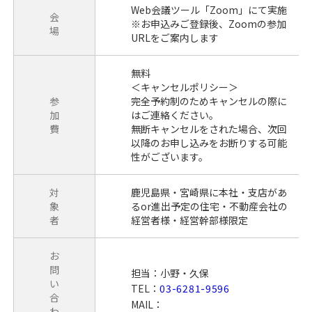
Web会議ツール「Zoom」にて実施
会
※お申込みご登録後、Zoomの参加
場
URLをご案内します
無料
＜キャンセルポリシー＞
参
完全予約制のためキャンセルの際に
加
はご連絡ください。
費
無断キャンセルをされた場合、次回
以降のお申し込みをお断りする可能
性がございます。
対
鹿児島県・宮崎県に本社・支店があ
象
るor進出予定の住宅・不動産会社の
者
経営者様・経営幹部様限定
お
問
担当：小野・久保
い
TEL：
03-6281-9596
合
MAIL：
わ