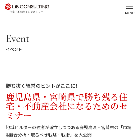
プロジェクト事例
MENU
サービス
Event
イベント
エキスパート
トピックス
勝ち抜く経営のヒントがここに!
事業本部理念
鹿児島県・宮崎県で勝ち残る住
宅・不動産会社になるためのセ
ミナー
会社概要
03-6281-9596
地域ビルダーの強者が確立しつつある鹿児島県・宮崎県の「市場
&競合分析・取るべき戦略・戦術」を大公開