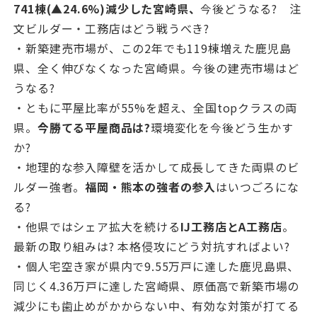
741棟(▲24.6%)減少した宮崎県、
今後どうなる? 注
文ビルダー・工務店はどう戦うべき?
・新築建売市場が、この2年でも119棟増えた鹿児島
県、全く伸びなくなった宮崎県。今後の建売市場はど
うなる?
・ともに平屋比率が55%を超え、全国topクラスの両
県。
今勝てる平屋商品は?
環境変化を今後どう生かす
か?
・地理的な参入障壁を活かして成長してきた両県のビ
ルダー強者。
福岡・熊本の強者の参入
はいつごろにな
る?
・他県ではシェア拡大を続ける
IJ工務店とA工務店
。
最新の取り組みは? 本格侵攻にどう対抗すればよい?
・個人宅空き家が県内で9.55万戸に達した鹿児島県、
同じく4.36万戸に達した宮崎県、原価高で新築市場の
減少にも歯止めがかからない中、有効な対策が打てる