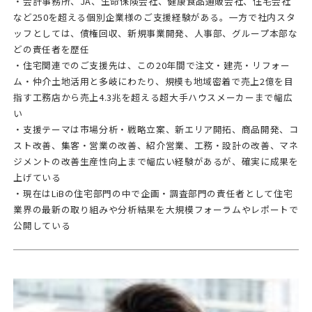
・会計事務所、JA、生命保険会社、健康食品通販会社、住宅会社
など250を超える個別企業様のご支援経験がある。一方で社内スタ
ッフとしては、債権回収、新規事業開発、人事部、グループ本部な
どの責任者を歴任
・住宅関連でのご支援先は、この20年間で注文・建売・リフォー
ム・仲介土地活用と多岐にわたり、規模も地域密着で売上2億を目
指す工務店から売上4.3兆を超える超大手ハウスメーカーまで幅広
い
・支援テーマは市場分析・戦略立案、新エリア開拓、商品開発、コ
スト改善、集客・営業の改善、紹介営業、工務・設計の改善、マネ
ジメントの改善生産性向上まで幅広い経験があるが、確実に成果を
上げている
・現在はLiBの住宅部門の中で企画・調査部門の責任者として住宅
業界の最新の取り組みや分析結果を大規模フォーラムやレポートで
公開している