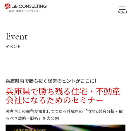
プロジェクト事例
MENU
サービス
Event
イベント
エキスパート
トピックス
兵庫県内で勝ち抜く経営のヒントがここに!
事業本部理念
兵庫県で勝ち残る住宅・不動産
会社になるためのセミナー
会社概要
強者同士の競争が激化しつつある兵庫県の「市場&競合分析・取
03-6281-9596
るべき戦略・戦術」を大公開