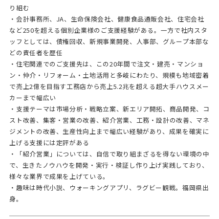
り組む
・会計事務所、JA、生命保険会社、健康食品通販会社、住宅会社
など250を超える個別企業様のご支援経験がある。一方で社内スタ
ッフとしては、債権回収、新規事業開発、人事部、グループ本部な
どの責任者を歴任
・住宅関連でのご支援先は、この20年間で注文・建売・マンショ
ン・仲介・リフォーム・土地活用と多岐にわたり、規模も地域密着
で売上2億を目指す工務店から売上5.2兆を超える超大手ハウスメー
カーまで幅広い
・支援テーマは市場分析・戦略立案、新エリア開拓、商品開発、コ
スト改善、集客・営業の改善、紹介営業、工務・設計の改善、マネ
ジメントの改善、生産性向上まで幅広い経験があり、成果を確実に
上げる支援には定評がある
・「紹介営業」については、自信で取り組まざるを得ない環境の中
で、生きたノウハウを開発・実行・検証し作り上げ実践しており、
様々な業界で成果を上げている。
・趣味は時代小説、ウォーキングアプリ、ラグビー観戦。福岡県出
身。