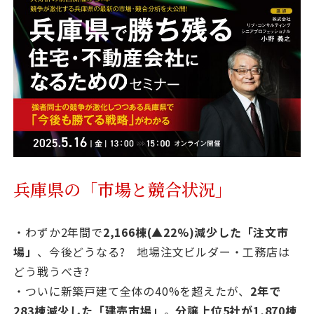
資料請求
最新セミナー
お問い合わせ
兵庫県の「市場と競合状況」
・わずか2年間で
2,166棟(▲22%)減少した「注文市
場」
、今後どうなる? 地場注文ビルダー・工務店は
どう戦うべき?
・ついに新築戸建て全体の40%を超えたが、
2年で
283棟減少した「建売市場」
。
分譲上位5社が1,870棟