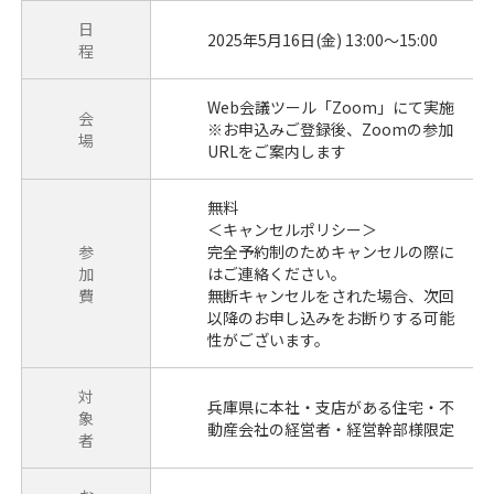
日
2025年5月16日(金) 13:00～15:00
程
Web会議ツール「Zoom」にて実施
会
※お申込みご登録後、Zoomの参加
場
URLをご案内します
無料
＜キャンセルポリシー＞
参
完全予約制のためキャンセルの際に
加
はご連絡ください。
費
無断キャンセルをされた場合、次回
以降のお申し込みをお断りする可能
性がございます。
対
兵庫県に本社・支店がある住宅・不
象
動産会社の経営者・経営幹部様限定
者