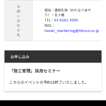
お
担当：渡部礼梨（わたなべあや
問
り）・五十嵐
い
TEL：
03-6281-9596
合
わ
MAIL：
せ
handr_marketing@libcon.co.jp
先
お申し込み
「施工管理」採用セミナー
こちらのイベントの予約は終了いたしました。