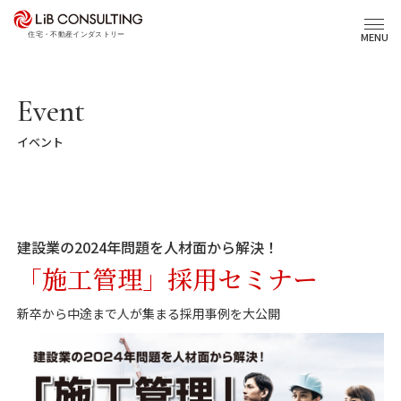
プロジェクト事例
MENU
サービス
Event
イベント
エキスパート
トピックス
建設業の2024年問題を人材面から解決！
事業本部理念
「施工管理」採用セミナー
新卒から中途まで人が集まる採用事例を大公開
会社概要
03-6281-9596