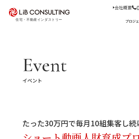
会社概要
プロジェクト事例
プロジ
サービス
エキスパート
プロジェクト事例
サービス
トピックス
Event
Case Study
Service
Topics
トピックス
サー
イベント
経
事業本部理念
住
D
コ
ア
M
会社概要
たった30万円で毎月10組集客し
03-6281-9596
ショート動画人財育成プ