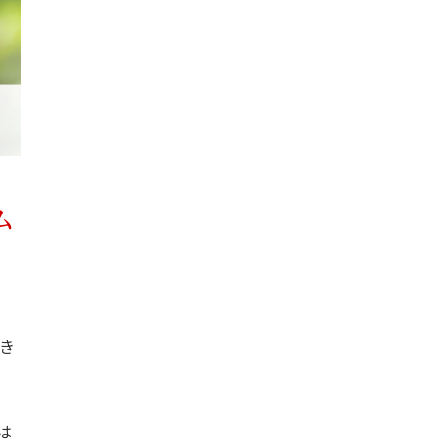
ム
き
は