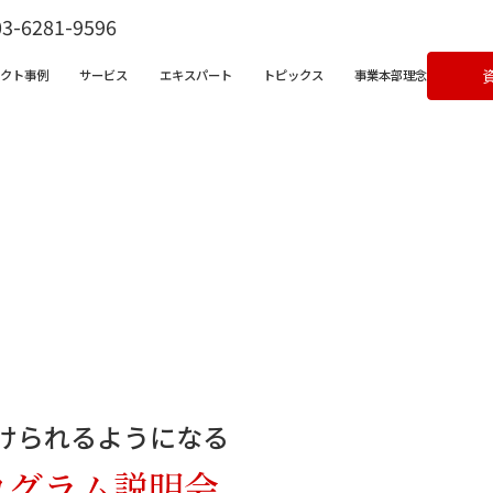
03-6281-9596
ェクト事例
サービス
エキスパート
トピックス
事業本部理念
ビス一覧
営支援サービス
宅不動産チャンネル
クライアントボイス
X支援サービス
ラム
成果事例
ンバサダークラウド
&Aコンサルティングサービス
続けられるようになる
ログラム説明会