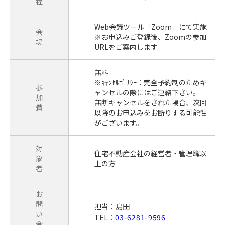
程
Web会議ツール「Zoom」にて実施
会
※お申込みご登録後、Zoomの参加
場
URLをご案内します
無料
※ｷｬﾝｾﾙﾎﾟﾘｼｰ：完全予約制のためキ
参
ャンセルの際にはご連絡下さい。
加
無断キャンセルをされた場合、次回
費
以降のお申込みをお断りする可能性
がございます。
対
住宅不動産会社の経営者・管理職以
象
上の方
者
お
問
担当：島田
い
TEL：
03-6281-9596
合