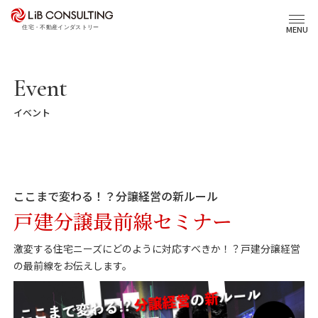
プロジェクト事例
MENU
サービス
Event
イベント
エキスパート
トピックス
ここまで変わる！？分譲経営の新ルール
事業本部理念
戸建分譲最前線セミナー
激変する住宅ニーズにどのように対応すべきか！？戸建分譲経営
の最前線をお伝えします。
会社概要
03-6281-9596