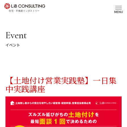
プロジェクト事例
MENU
サービス
Event
イベント
エキスパート
トピックス
【土地付け営業実践塾】一日集
事業本部理念
中実践講座
会社概要
03-6281-9596