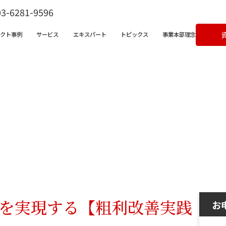
03-6281-9596
ェクト事例
サービス
エキスパート
トピックス
事業本部理念
ビス一覧
営支援サービス
宅不動産チャンネル
クライアントボイス
X支援サービス
ラム
成果事例
ンバサダークラウド
&Aコンサルティングサービス
％を実現する【粗利改善実践
お