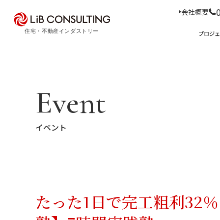
会社概要
プロジェクト事例
プロジ
サービス
エキスパート
プロジェクト事例
サービス
トピックス
Event
Case Study
Service
Topics
トピックス
サー
イベント
経
事業本部理念
住
D
コ
ア
M
会社概要
03-6281-9596
たった1日で完工粗利32