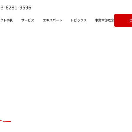
03-6281-9596
ェクト事例
サービス
エキスパート
トピックス
事業本部理念
ビス一覧
営支援サービス
宅不動産チャンネル
クライアントボイス
X支援サービス
ラム
成果事例
ンバサダークラウド
&Aコンサルティングサービス
ナー