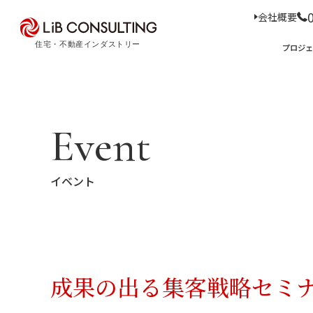
会社概要
プロジェクト事例
プロジ
サービス
エキスパート
プロジェクト事例
サービス
トピックス
Event
Case Study
Service
Topics
トピックス
サー
イベント
経
事業本部理念
住
D
コ
ア
M
会社概要
03-6281-9596
成果の出る集客戦略セミ