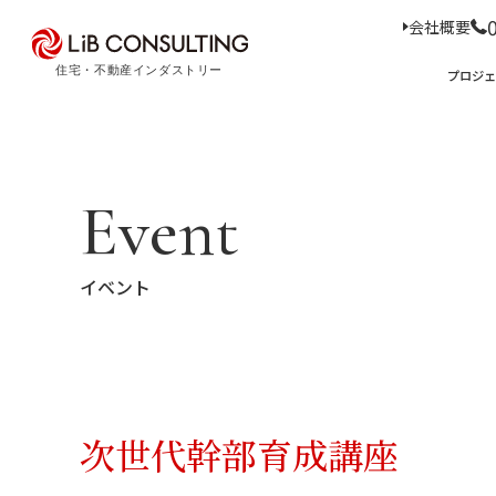
会社概要
プロジェクト事例
プロジ
サービス
エキスパート
プロジェクト事例
サービス
トピックス
Event
Case Study
Service
Topics
トピックス
サー
イベント
経
事業本部理念
住
D
コ
ア
M
会社概要
03-6281-9596
次世代幹部育成講座