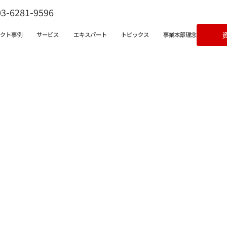
03-6281-9596
ェクト事例
サービス
エキスパート
トピックス
事業本部理念
ビス一覧
営支援サービス
宅不動産チャンネル
クライアントボイス
X支援サービス
ラム
成果事例
ンバサダークラウド
&Aコンサルティングサービス