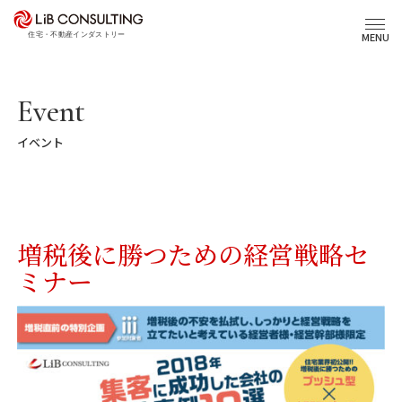
プロジェクト事例
MENU
サービス
Event
イベント
エキスパート
トピックス
増税後に勝つための経営戦略セ
事業本部理念
ミナー
会社概要
03-6281-9596