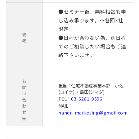
●セミナー後、無料相談も申
し込み承ります。※各回3社
限定
備
●日程が合わない為、別日程
考
でのご相談したい場合もご連
絡下さいませ。
お
担当：住宅不動産事業本部 小池
問
(コイケ) ・島田(シマダ)
い
TEL：
03-6281-9596
合
わ
MAIL：
せ
handr_marketing@gmail.com
先