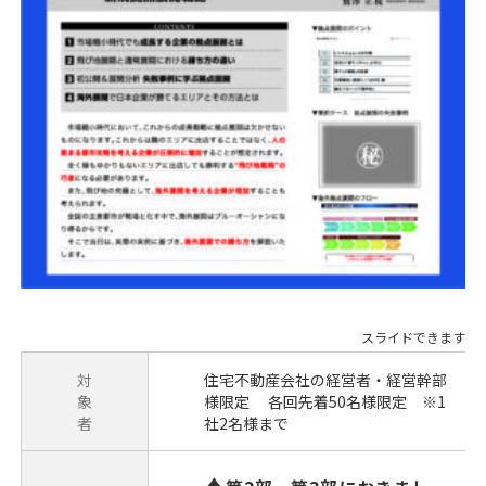
対
住宅不動産会社の経営者・経営幹部
象
様限定 各回先着50名様限定 ※1
者
社2名様まで
♦