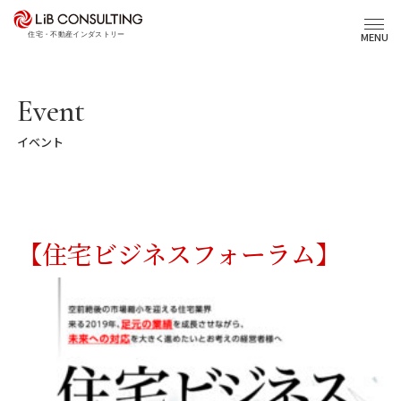
プロジェクト事例
MENU
サービス
Event
イベント
エキスパート
トピックス
【住宅ビジネスフォーラム】
事業本部理念
会社概要
03-6281-9596