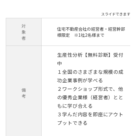
対
住宅不動産会社の経営者・経営幹部
象
様限定 ※1社2名様まで
者
生産性分析【無料診断】受付
中
１全国のさまざまな規模の成
功企業事例が学べる
２ワークショップ形式で、他
備
考
の優秀企業様（経営者）とと
もに学び合える
３学んだ内容を即座にアウト
プットできる