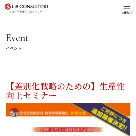
プロジェクト事例
MENU
サービス
Event
イベント
エキスパート
トピックス
【差別化戦略のための】生産性
事業本部理念
向上セミナー
会社概要
03-6281-9596