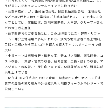
・37年にわたり「社員感動満足-顧客感動満足-企業業績向上」とい
う成果にこだわったコンサルテイングに取り組む
・会計事務所、JA、生命保険会社、健康食品通販会社、住宅会社
など250を超える個別企業様のご支援経験がある。一方で社内スタ
ッフとしては、債権回収、新規事業開発、人事部、グループ本部な
どの責任者を歴任
・住宅関連でのご支援先はは、この15年間で注文・建売・リフォ
ーム・仲介土地活用と多岐にわたり、規模も地域密着で売上2億を
目指す工務店から売上4.3兆を超える超大手ハウスメーカーまで幅
広い
・支援テーマは市場分析・戦略立案、新エリア開拓、商品開発、コ
スト改善、 集客・営業の改善、紹介営業、工務・設計の改善、マ
ネジメントの改善、生産性向上まで幅広い経験があるが、確実に成
果を上げている
・現在はLiBの住宅部門の中で企画・調査部門の責任者として住宅
業界の最新の取り組みや分析結果を大規模フォーラムやレポートで
公開している