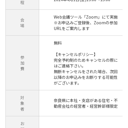
程
Web会議ツール「Zoom」にて実施
会
※お申込みご登録後、Zoomの参加
場
URLをご案内します
無料
【キャンセルポリシー】
参
完全予約制のためキャンセルの際に
加
はご連絡下さい。
費
無断キャンセルをされた場合、次回
以降のお申込みをお断りする可能性
がございます。
対
奈良県に本社・支店がある住宅・不
象
動産会社の経営者・経営幹部様限定
者
お