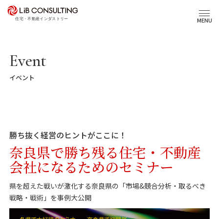
プロジェクト事例
MENU
サービス
Event
イベント
エキスパート
トピックス
勝ち抜く経営のヒントがここに！
事業本部理念
奈良県で勝ち残る住宅・不動産
会社になるためのセミナー
会社概要
県を超えた戦いが激化する奈良県の「市場&競合分析・取るべき
03-6281-9596
戦略・戦術」を事例大公開