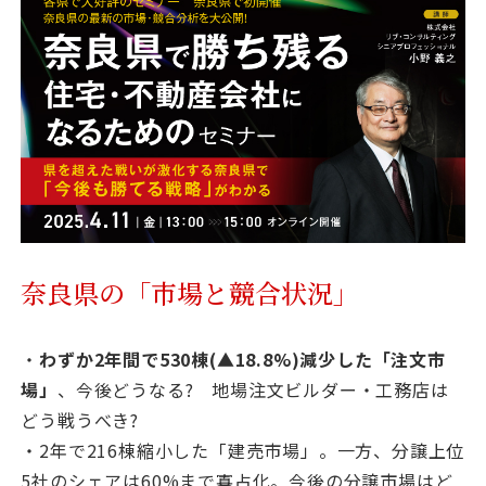
資料請求
最新セミナー
お問い合わせ
奈良県の「市場と競合状況」
・
わずか2年間で530棟(▲18.8%)減少した「注文市
場」
、今後どうなる? 地場注文ビルダー・工務店は
どう戦うべき?
・2年で216棟縮小した「建売市場」。一方、分譲上位
5社のシェアは60%まで寡占化。今後の分譲市場はど