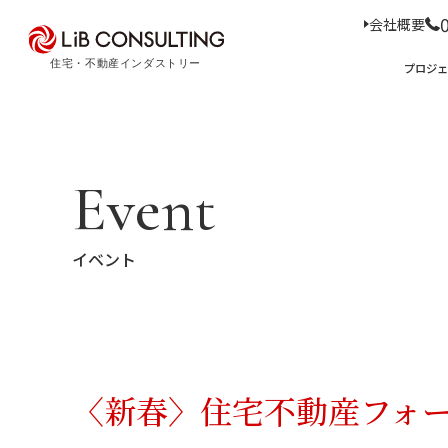
会社概要
プロジェクト事例
プロジ
サービス
エキスパート
プロジェクト事例
サービス
トピックス
Event
Case Study
Service
Topics
トピックス
サー
イベント
経
事業本部理念
住
D
コ
ア
M
会社概要
03-6281-9596
〈新春〉住宅不動産フォー