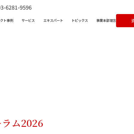
03-6281-9596
ェクト事例
サービス
エキスパート
トピックス
事業本部理念
ビス一覧
営支援サービス
宅不動産チャンネル
クライアントボイス
X支援サービス
ラム
成果事例
ンバサダークラウド
&Aコンサルティングサービス
ラム2026