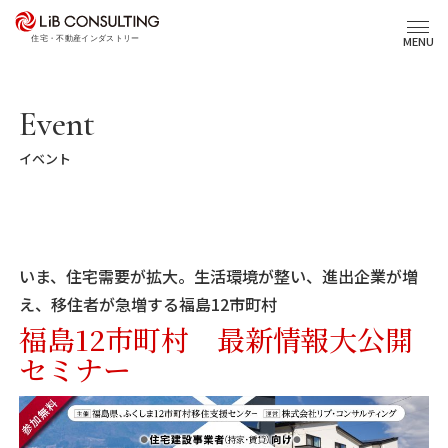
プロジェクト事例
MENU
サービス
Event
イベント
エキスパート
トピックス
いま、住宅需要が拡大。生活環境が整い、進出企業が増
事業本部理念
え、移住者が急増する福島12市町村
福島12市町村 最新情報大公開
セミナー
会社概要
03-6281-9596