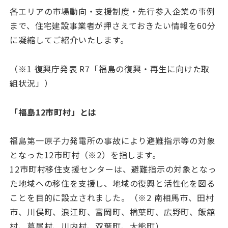
各エリアの市場動向・支援制度・先行参入企業の事例
まで、住宅建設事業者が押さえておきたい情報を60分
に凝縮してご紹介いたします。
（※1 復興庁発表 R7「福島の復興・再生に向けた取
組状況」）
「福島12市町村」とは
福島第一原子力発電所の事故により避難指示等の対象
となった12市町村（※2）を指します。
12市町村移住支援センターは、避難指示の対象となっ
た地域への移住を支援し、地域の復興と活性化を図る
ことを目的に設立されました。（※2 南相馬市、田村
市、川俣町、浪江町、富岡町、楢葉町、広野町、飯舘
村、葛尾村、川内村、双葉町、大熊町）