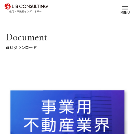
プロジェクト事例
MENU
サービス
Document
資料ダウンロード
エキスパート
トピックス
事業本部理念
会社概要
03-6281-9596