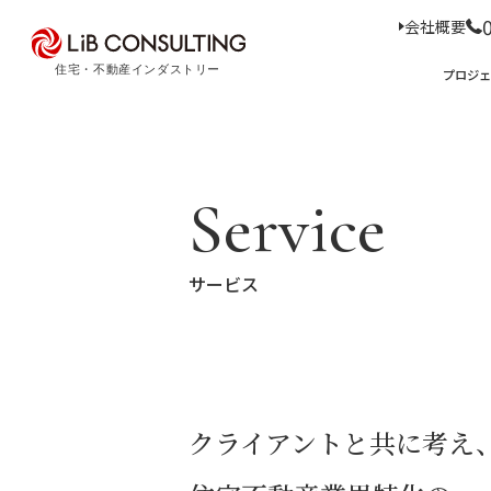
会社概要
プロジェクト事例
プロジ
サービス
エキスパート
プロジェクト事例
サービス
トピックス
Service
Case Study
Service
Topics
トピックス
サー
サービス
経
事業本部理念
住
D
コ
ア
M
会社概要
03-6281-9596
クライアントと共に考え