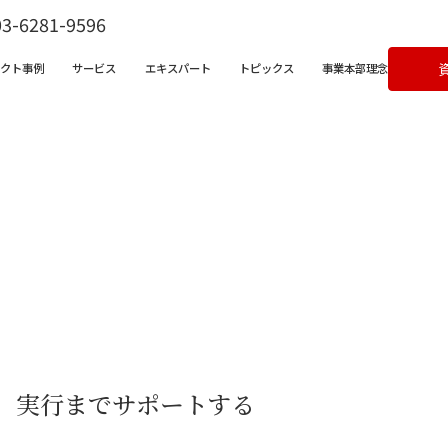
03-6281-9596
ェクト事例
サービス
エキスパート
トピックス
事業本部理念
ビス一覧
営支援サービス
宅不動産チャンネル
クライアントボイス
X支援サービス
ラム
成果事例
ンバサダークラウド
&Aコンサルティングサービス
、
実行までサポートする