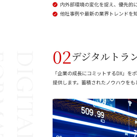
内外部環境の変化を捉え、優先的
他社事例や最新の業界トレンドを
02
デジタルトラ
TION
「企業の成長にコミットするDX」を
提供します。蓄積されたノウハウをも