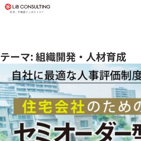
プロジェクト事例
サービス
エキスパート
テーマ: 組織開発・人材育成
トピックス
事業本部理念
会社概要
03-6281-9596