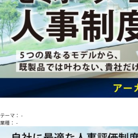
資
テーマ：
-
業種：
-