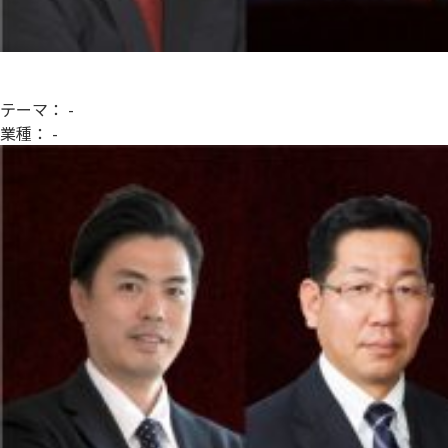
テーマ：
-
業種：
-