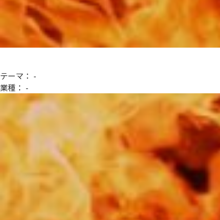
テーマ：
-
業種：
-