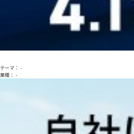
テーマ：
-
業種：
-