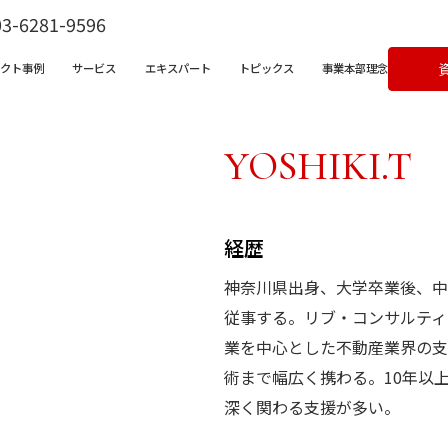
03-6281-9596
ェクト事例
サービス
エキスパート
トピックス
事業本部理念
YOSHIKI.T
経歴
ビス一覧
営支援サービス
神奈川県出身、大学卒業後、中
宅不動産チャンネル
クライアントボイス
X支援サービス
従事する。リブ・コンサルティ
ラム
成果事例
ンバサダークラウド
業を中心とした不動産業界の支
&Aコンサルティングサービス
術まで幅広く携わる。10年以
深く関わる支援が多い。