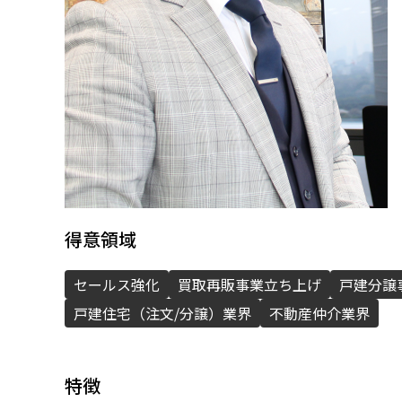
お問い合わせ
得意領域
セールス強化
買取再販事業立ち上げ
戸建分譲
戸建住宅（注文/分譲）業界
不動産仲介業界
特徴