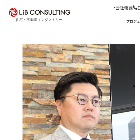
会社概要
プロジェクト事例
プロジ
サービス
エキスパート
プロジェクト事例
サービス
トピックス
Case Study
Service
Topics
トピックス
サー
経
事業本部理念
住
D
コ
ア
M
会社概要
03-6281-9596