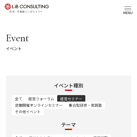
プロジェクト事例
MENU
サービス
Event
イベント
エキスパート
トピックス
イベント種別
事業本部理念
全て
経営フォーラム
経営セミナー
定期開催オンラインセミナー
集合型研修・実践塾
その他イベント
会社概要
03-6281-9596
テーマ