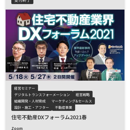
経営セミナー
デジタルトランスフォーメーション
経営戦略
組織開発・人材育成
マーケティング&セールス
設計・施工・アフター
不動産事業
住宅不動産DXフォーラム2021春
Zoom