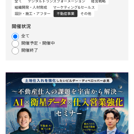
全て
デジタルトランスフォーメーション
経営戦略
資料請求
最新セミナー
組織開発・人材育成
マーケティング&セールス
設計・施工・アフター
不動産事業
その他
お問い合わせ
開催状況
全て
開催予定・開催中
開催終了