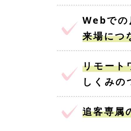
Webで
来場につ
リモート
しくみの
追客専属