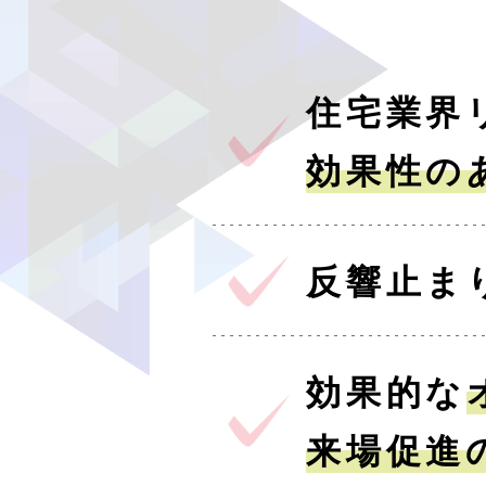
住宅業界
効果性の
反響止ま
効果的な
来場促進